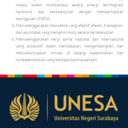
melalui sistem multikampus secara sinergi, terintegrasi,
harmonis, dan berkelanjutan dengan memperhatikan
keunggulan UNESA.
Menyelenggarakan tata kelola yang efektif, efisien, transparan,
dan akuntabel yang menjamin mutu secara berkelanjutan
Menyelenggarakan kerja sarna nasional dan internasional
yang produktif dalam menciptakan, mengembangkan, dan
menyebarluaskan inovasi di bidang kependidikan dan
nonkependidikan yang berbasis kewirausahaan.